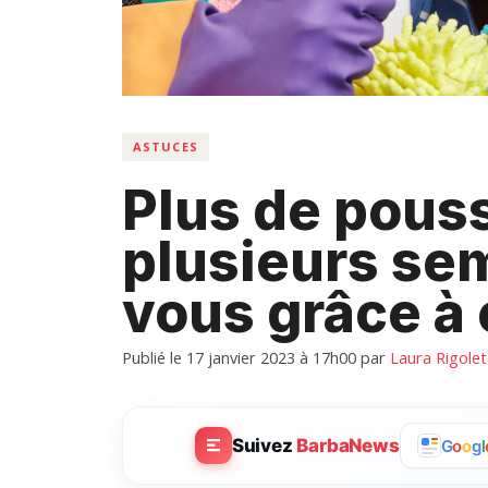
ASTUCES
Plus de pous
plusieurs se
vous grâce à 
Publié le 17 janvier 2023 à 17h00
par
Laura Rigole
Suivez
BarbaNews
G
o
o
g
l