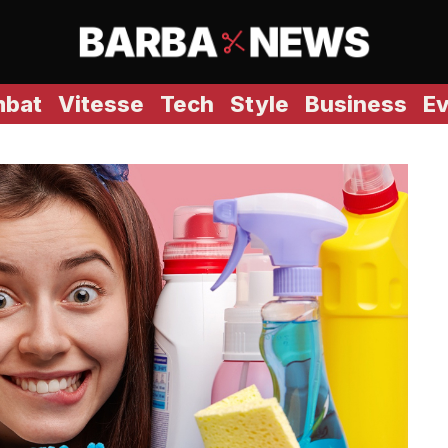
bat
Vitesse
Tech
Style
Business
E