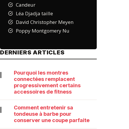
Candeur
Léa Djadja taille
David Christopher Meyen
Poppy Montgomery Nu
DERNIERS ARTICLES
Pourquoi les montres
|
connectées remplacent
progressivement certains
accessoires de fitness
Comment entretenir sa
|
tondeuse à barbe pour
conserver une coupe parfaite