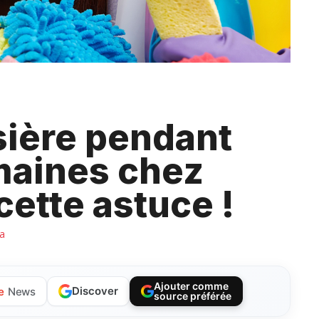
sière pendant
maines chez
cette astuce !
ta
Ajouter comme
Discover
e
News
source préférée