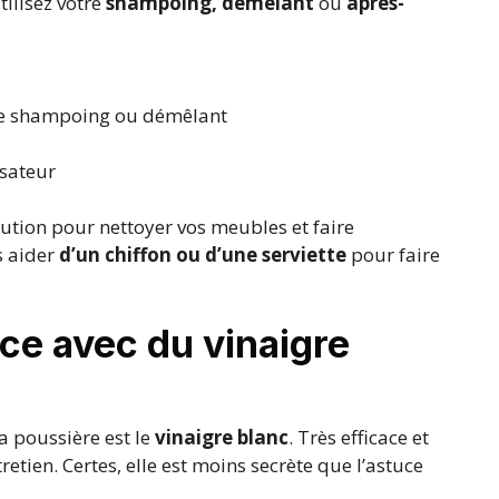
ilisez votre
shampoing, démêlant
ou
après-
otre shampoing ou démêlant
isateur
solution pour nettoyer vos meubles et faire
s aider
d’un chiffon ou d’une serviette
pour faire
ce avec du vinaigre
a poussière est le
vinaigre blanc
. Très efficace et
tretien. Certes, elle est moins secrète que l’astuce