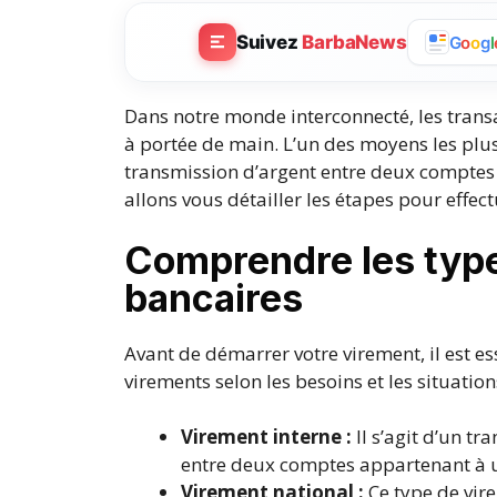
Suivez
BarbaNews
G
o
o
g
l
Dans notre monde interconnecté, les transa
à portée de main. L’un des moyens les plus
transmission d’argent entre deux comptes b
allons vous détailler les étapes pour effec
Comprendre les typ
bancaires
Avant de démarrer votre virement, il est ess
virements selon les besoins et les situation
Virement interne :
Il s’agit d’un t
entre deux comptes appartenant à un
Virement national :
Ce type de vire