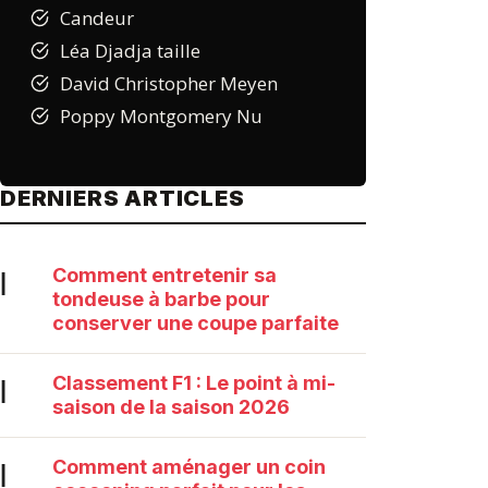
Candeur
Léa Djadja taille
David Christopher Meyen
Poppy Montgomery Nu
DERNIERS ARTICLES
Comment entretenir sa
|
tondeuse à barbe pour
conserver une coupe parfaite
Classement F1 : Le point à mi-
|
saison de la saison 2026
Comment aménager un coin
|