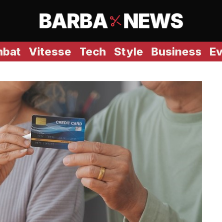
bat
Vitesse
Tech
Style
Business
E