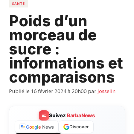
SANTÉ
Poids d’un
morceau de
sucre :
informations et
comparaisons
Publié le 16 février 2024 à 20h00
par
Josselin
Suivez
BarbaNews
Discover
G
o
o
g
l
e
News