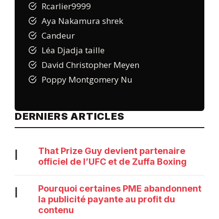
Rcarlier9999
Aya Nakamura shrek
Candeur
Léa Djadja taille
David Christopher Meyen
Poppy Montgomery Nu
DERNIERS ARTICLES
That Prize Guy devient partenaire
|
officiel de l’UFC et de Zuffa Boxing
Pourquoi certaines PME abandonnent
|
la publicité payante au profit du
contenu