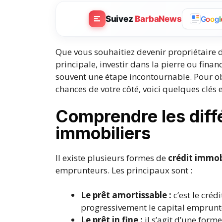
Suivez
BarbaNews
G
o
o
g
l
Que vous souhaitiez devenir propriétaire 
principale, investir dans la pierre ou finan
souvent une étape incontournable. Pour obt
chances de votre côté, voici quelques clés e
Comprendre les diff
immobiliers
Il existe plusieurs formes de
crédit immob
emprunteurs. Les principaux sont :
Le prêt amortissable :
c’est le cré
progressivement le capital emprunté 
Le prêt in fine :
il s’agit d’une form