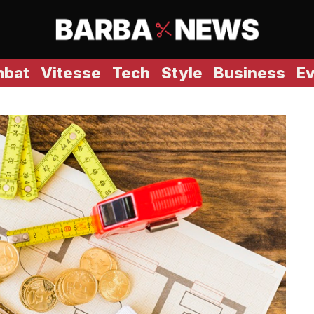
bat
Vitesse
Tech
Style
Business
E