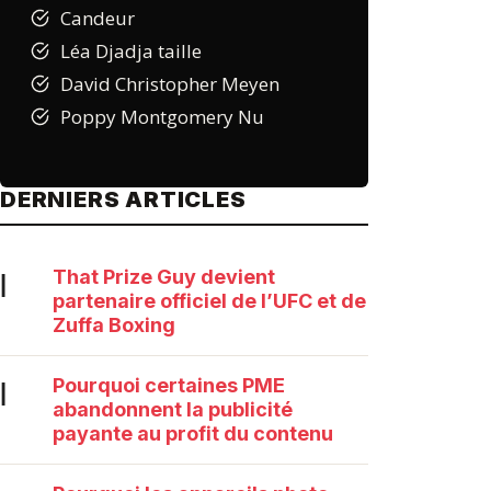
Candeur
Léa Djadja taille
David Christopher Meyen
Poppy Montgomery Nu
DERNIERS ARTICLES
That Prize Guy devient
|
partenaire officiel de l’UFC et de
Zuffa Boxing
Pourquoi certaines PME
|
abandonnent la publicité
payante au profit du contenu