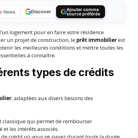
Ajouter comme
Discover
e
News
source préférée
d’un logement pour en faire votre résidence
cer un projet de construction, le
prêt immobilier
est
enir les meilleures conditions et mettre toutes les
ssentielles à connaître.
érents types de crédits
ilier
, adaptées aux divers besoins des
dit classique qui permet de rembourser
et les intérêts associés.
e de crédit où vous ne payez durant toute la durée