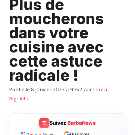
Plus de
moucherons
dans votre
cuisine avec
cette astuce
radicale !
Publié le 8 janvier 2023 à 9h52
par
Laura
Rigoleta
Suivez
BarbaNews
Discover
G
o
o
g
l
e
News