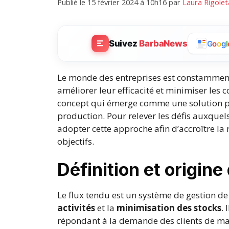
Publié le 15 février 2024 à 10h16
par
Laura Rigolet
Suivez
BarbaNews
G
o
o
g
l
Le monde des entreprises est constamment
améliorer leur efficacité et minimiser les 
concept qui émerge comme une solution p
production. Pour relever les défis auxquels
adopter cette approche afin d’accroître la ré
objectifs.
Définition et origine
Le flux tendu est un système de gestion de
activités
et la
minimisation des stocks
. 
répondant à la demande des clients de m