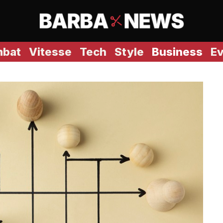
bat
Vitesse
Tech
Style
Business
E