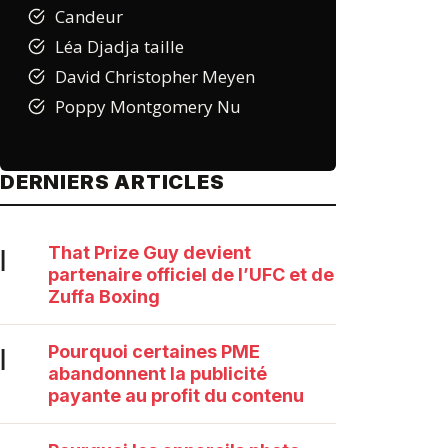
Candeur
Léa Djadja taille
David Christopher Meyen
Poppy Montgomery Nu
DERNIERS ARTICLES
That Prize Guy devient
|
partenaire officiel de l’UFC et de
Zuffa Boxing
Pourquoi certaines PME
|
abandonnent la publicité
payante au profit du contenu