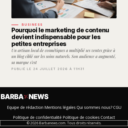
BUSINESS
Pourquoi le marketing de contenu
devient indispensable pour les
petites entreprises
Un artisan local de cosmétiques a multiplié ses ventes grâce à
un blog ciblé sur les soins naturels. Son audience a augmenté,
sa marque s’est
PUBLIÉ LE 24 JUILLET 2026 À 11H31
Equipe de rédaction
Mentions légales
Qui sommes nous?
CGU
Politique de confidentialité
Politique de cookies
Contact
© 2026 Barbanews.com. Tous droits réservés.