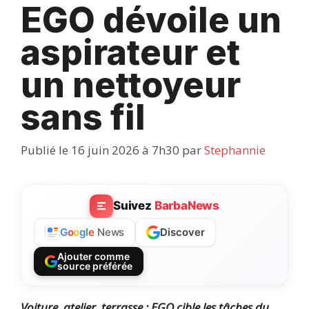
EGO dévoile un
aspirateur et
un nettoyeur
sans fil
Publié le 16 juin 2026 à 7h30
par
Stephannie
Suivez
BarbaNews
Discover
G
o
o
g
l
e
News
Ajouter comme
source préférée
Voiture, atelier, terrasse : EGO cible les tâches du