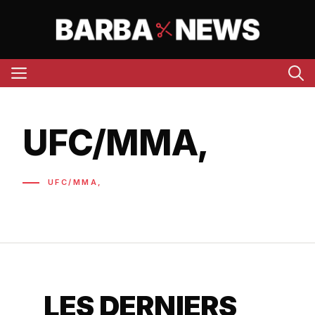
Aller
au
contenu
Menu
UFC/MMA,
UFC/MMA,
LES DERNIERS