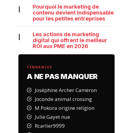
Pourquoi le marketing de
|
contenu devient indispensable
pour les petites entreprises
Les actions de marketing
|
digital qui offrent le meilleur
ROI aux PME en 2026
TENDANCES
A NE PAS MANQUER
Joséphine Archer Cameron
Joconde animal crossing
M Pokora origine religion
Julie Gayet nue
Rcarlier9999