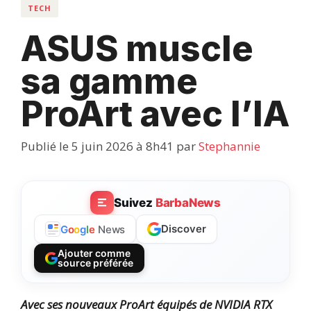
TECH
ASUS muscle
sa gamme
ProArt avec l’IA
Publié le 5 juin 2026 à 8h41
par
Stephannie
Suivez
BarbaNews
Discover
G
o
o
g
l
e
News
Ajouter comme
source préférée
Avec ses nouveaux ProArt équipés de NVIDIA RTX