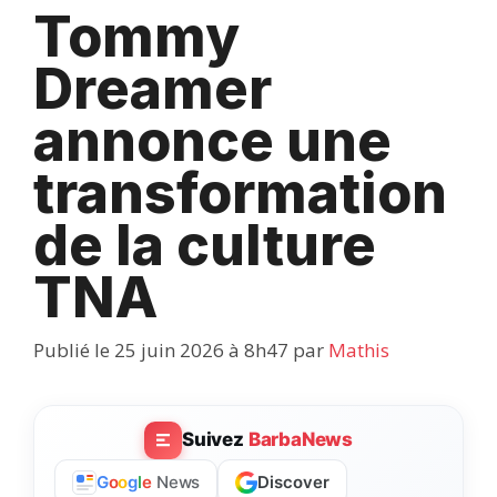
Tommy
Dreamer
annonce une
transformation
de la culture
TNA
Publié le 25 juin 2026 à 8h47
par
Mathis
Suivez
BarbaNews
Discover
G
o
o
g
l
e
News