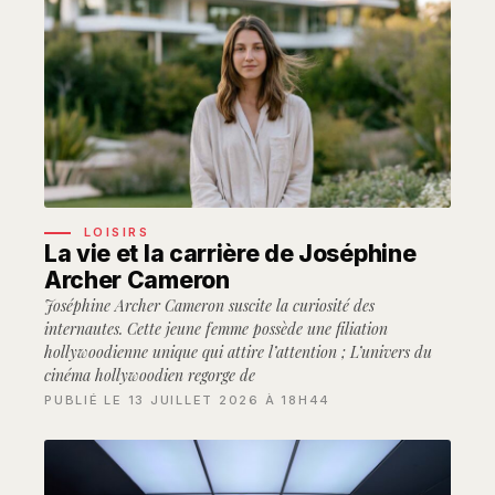
LOISIRS
La vie et la carrière de Joséphine
Archer Cameron
Joséphine Archer Cameron suscite la curiosité des
internautes. Cette jeune femme possède une filiation
hollywoodienne unique qui attire l’attention ; L’univers du
cinéma hollywoodien regorge de
PUBLIÉ LE 13 JUILLET 2026 À 18H44