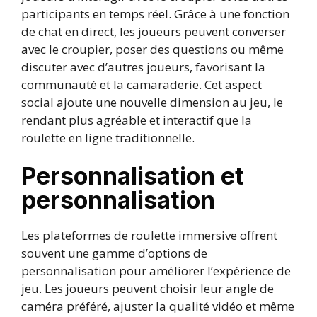
participants en temps réel. Grâce à une fonction
de chat en direct, les joueurs peuvent converser
avec le croupier, poser des questions ou même
discuter avec d’autres joueurs, favorisant la
communauté et la camaraderie. Cet aspect
social ajoute une nouvelle dimension au jeu, le
rendant plus agréable et interactif que la
roulette en ligne traditionnelle.
Personnalisation et
personnalisation
Les plateformes de roulette immersive offrent
souvent une gamme d’options de
personnalisation pour améliorer l’expérience de
jeu. Les joueurs peuvent choisir leur angle de
caméra préféré, ajuster la qualité vidéo et même