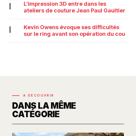
L’impression 3D entre dans les
|
ateliers de couture Jean Paul Gaultier
Kevin Owens évoque ses difficultés
|
sur le ring avant son opération du cou
A DECOUVRIR
DANS LA MÊME
CATÉGORIE