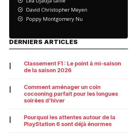
Léa Djadja taille
David Christopher Meyen
Poppy Montgomery Nu
DERNIERS ARTICLES
Classement F1 : Le point à mi-saison
|
de la saison 2026
Comment aménager un coin
|
cocooning parfait pour les longues
soirées d’hiver
Pourquoi les attentes autour de la
|
PlayStation 6 sont déjà énormes