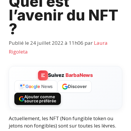
Quel est
l’avenir du NFT
?
Publié le 24 juillet 2022 à 11h06
par
Laura
Rigoleta
Suivez
BarbaNews
Discover
G
o
o
g
l
e
News
Ajouter comme
source préférée
Actuellement, les NFT (Non fungible token ou
jetons non fongibles) sont sur toutes les lèvres.