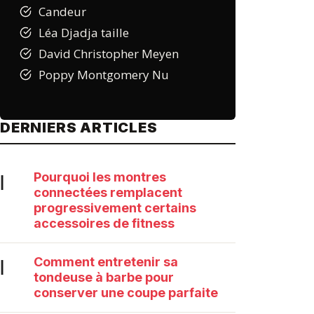
Candeur
Léa Djadja taille
David Christopher Meyen
Poppy Montgomery Nu
DERNIERS ARTICLES
Pourquoi les montres
|
connectées remplacent
progressivement certains
accessoires de fitness
Comment entretenir sa
|
tondeuse à barbe pour
conserver une coupe parfaite