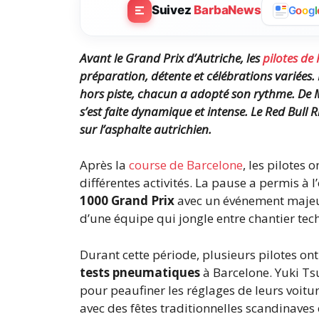
Suivez
BarbaNews
G
o
o
g
l
Avant le Grand Prix d’Autriche, les
pilotes de 
préparation, détente et célébrations variées.
hors piste, chacun a adopté son rythme.
De 
s’est faite dynamique et intense.
Le Red Bull R
sur l’asphalte autrichien.
Après la
course de Barcelone
, les pilotes
différentes activités. La pause a permis à
1000 Grand Prix
avec un événement majeur
d’une équipe qui jongle entre chantier tec
Durant cette période, plusieurs pilotes on
tests pneumatiques
à Barcelone. Yuki Ts
pour peaufiner les réglages de leurs voitur
avec des fêtes traditionnelles scandinave