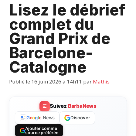
Lisez le débrief
complet du
Grand Prix de
Barcelone-
Catalogne
Publié le 16 juin 2026 à 14h11
par
Mathis
Suivez
BarbaNews
Discover
G
o
o
g
l
e
News
Ajouter comme
source préférée