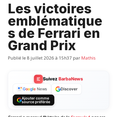
Les victoires
emblématique
s de Ferrari en
Grand Prix
Publié le 8 juillet 2026 à 15h37
par
Mathis
Suivez
BarbaNews
Discover
G
o
o
g
l
e
News
Ajouter comme
source préférée