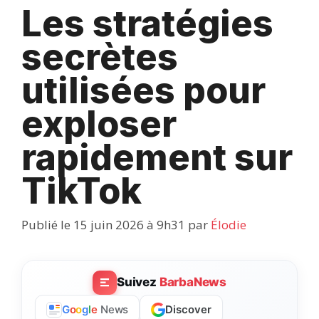
Les stratégies
secrètes
utilisées pour
exploser
rapidement sur
TikTok
Publié le 15 juin 2026 à 9h31
par
Élodie
Suivez
BarbaNews
Discover
G
o
o
g
l
e
News