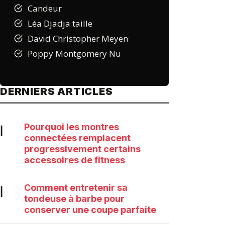
Candeur
Léa Djadja taille
David Christopher Meyen
Poppy Montgomery Nu
DERNIERS ARTICLES
Pourquoi les montres
|
connectées remplacent
progressivement certains
accessoires de fitness
Comment entretenir sa
|
tondeuse à barbe pour
conserver une coupe parfaite