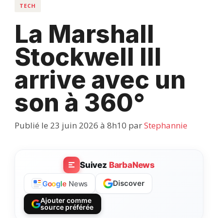
TECH
La Marshall
Stockwell III
arrive avec un
son à 360°
Publié le 23 juin 2026 à 8h10
par
Stephannie
Suivez
BarbaNews
Discover
G
o
o
g
l
e
News
Ajouter comme
source préférée