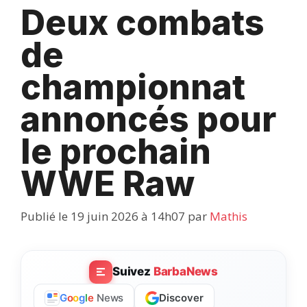
Deux combats
de
championnat
annoncés pour
le prochain
WWE Raw
Publié le 19 juin 2026 à 14h07
par
Mathis
Suivez
BarbaNews
Discover
G
o
o
g
l
e
News