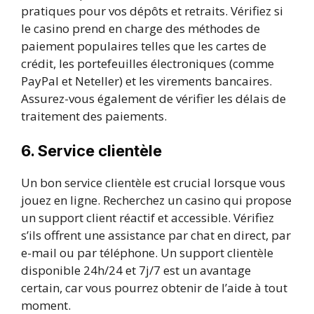
pratiques pour vos dépôts et retraits. Vérifiez si
le casino prend en charge des méthodes de
paiement populaires telles que les cartes de
crédit, les portefeuilles électroniques (comme
PayPal et Neteller) et les virements bancaires.
Assurez-vous également de vérifier les délais de
traitement des paiements.
6. Service clientèle
Un bon service clientèle est crucial lorsque vous
jouez en ligne. Recherchez un casino qui propose
un support client réactif et accessible. Vérifiez
s’ils offrent une assistance par chat en direct, par
e-mail ou par téléphone. Un support clientèle
disponible 24h/24 et 7j/7 est un avantage
certain, car vous pourrez obtenir de l’aide à tout
moment.