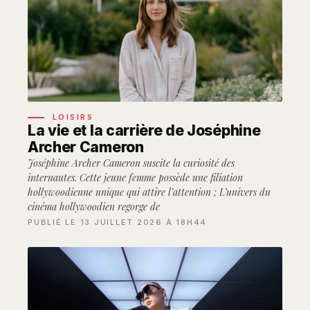
LOISIRS
La vie et la carrière de Joséphine
Archer Cameron
Joséphine Archer Cameron suscite la curiosité des
internautes. Cette jeune femme possède une filiation
hollywoodienne unique qui attire l’attention ; L’univers du
cinéma hollywoodien regorge de
PUBLIÉ LE 13 JUILLET 2026 À 18H44