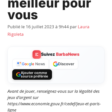
meilleur pour
vous
Publié le 16 juillet 2023 à 9h44
par
Laura
Rigoleta
Suivez
BarbaNews
Discover
G
o
o
g
l
e
News
Ajouter comme
source préférée
Avant de jouer, renseignez-vous sur la légalité des
jeux d’argent sur
https://www.economie.gouv.fr/cedef/jeux-et-paris-
ligne