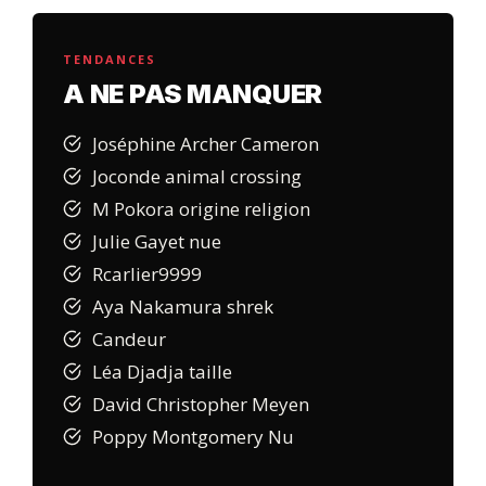
TENDANCES
A NE PAS MANQUER
Joséphine Archer Cameron
Joconde animal crossing
M Pokora origine religion
Julie Gayet nue
Rcarlier9999
Aya Nakamura shrek
Candeur
Léa Djadja taille
David Christopher Meyen
Poppy Montgomery Nu