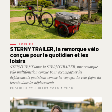
LOISIRS
STERNYTRAILER, la remorque vélo
conçue pour le quotidien et les
loisirs
STERNYTENT lance la STERNYTRAILER, une remorque
vélo multifonction conçue pour accompagner les
déplacements quotidiens comme les voyages. Le vélo gagne du
terrain dans les déplacements
PUBLIÉ LE 22 JUILLET 2026 À 7H38