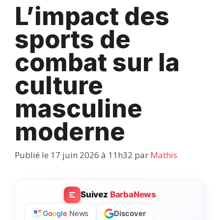
L’impact des
sports de
combat sur la
culture
masculine
moderne
Publié le 17 juin 2026 à 11h32
par
Mathis
Suivez
BarbaNews
Discover
G
o
o
g
l
e
News