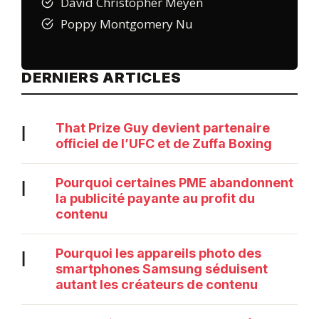
David Christopher Meyen
Poppy Montgomery Nu
DERNIERS ARTICLES
That Prize Guy devient partenaire
|
officiel de l’UFC et de Zuffa Boxing
Pourquoi certaines PME abandonnent
|
la publicité payante au profit du
contenu
Pourquoi les appareils photo des
|
smartphones Samsung séduisent
autant les créateurs de contenu