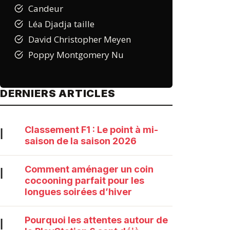
Candeur
Léa Djadja taille
David Christopher Meyen
Poppy Montgomery Nu
DERNIERS ARTICLES
Classement F1 : Le point à mi-
|
saison de la saison 2026
Comment aménager un coin
|
cocooning parfait pour les
longues soirées d’hiver
Pourquoi les attentes autour de
|