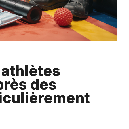
athlètes
près des
iculièrement