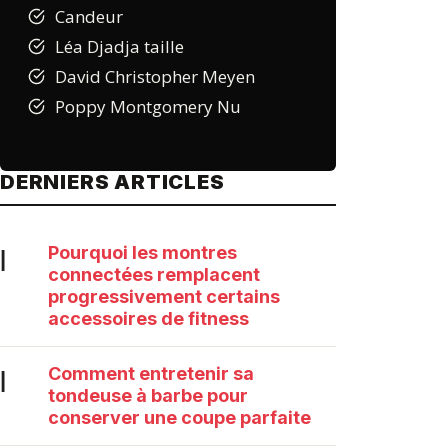
Candeur
Léa Djadja taille
David Christopher Meyen
Poppy Montgomery Nu
DERNIERS ARTICLES
Pourquoi les montres
|
connectées remplacent
progressivement certains
accessoires de fitness
Comment entretenir sa
|
tondeuse à barbe pour
conserver une coupe parfaite