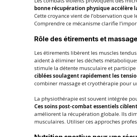
Les combats violents provoquent des micr
bonne récupération physique accélère la
Cette croyance vient de l’observation que 
Comprendre ce mécanisme clarifie l’impor
Rôle des étirements et massage
Les étirements libèrent les muscles tendus 
aident à éliminer les déchets métaboliqu
stimule la détente musculaire et participe
ciblées soulagent rapidement les tensi
combiner massage et cryothérapie pour un 
La physiothérapie est souvent intégrée pour
Ces soins post-combat essentiels cible
améliorent la récupération globale. Ils di
musculaires. Utiliser ces approches profes
Nutrition sportive pour une réc