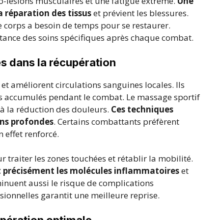
o-lésions musculaires et une fatigue extrême.
Une
 réparation des tissus
et prévient les blessures.
le corps a besoin de temps pour se restaurer.
tance des soins spécifiques après chaque combat.
s dans la récupération
et améliorent circulations sanguines locales. Ils
es accumulés pendant le combat. Le massage sportif
 à la réduction des douleurs.
Ces techniques
ons profondes
. Certains combattants préfèrent
effet renforcé.
 traiter les zones touchées et rétablir la mobilité.
nt précisément les molécules inflammatoires
et
minuent aussi le risque de complications
sionnelles garantit une meilleure reprise.
upération optimale