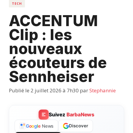
TECH
ACCENTUM
Clip : les
nouveaux
écouteurs de
Sennheiser
Publié le 2 juillet 2026 à 7h30
par
Stephannie
Suivez
BarbaNews
Discover
G
o
o
g
l
e
News