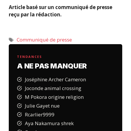
Article basé sur un communiqué de presse
reçu par la rédaction.
Étiquettes
Communiqué de presse
TENDANCES
A NE PAS MANQUER
Joséphine Archer Cameron
Joconde animal crossing
M Pokora origine religion
Julie Gayet nue
Rcarlier9999
Aya Nakamura shrek