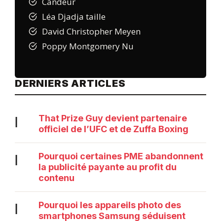
Candeur
Léa Djadja taille
David Christopher Meyen
Poppy Montgomery Nu
DERNIERS ARTICLES
That Prize Guy devient partenaire
|
officiel de l’UFC et de Zuffa Boxing
Pourquoi certaines PME abandonnent
|
la publicité payante au profit du
contenu
Pourquoi les appareils photo des
|
smartphones Samsung séduisent